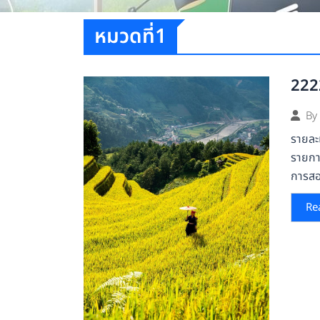
หมวดที่1
222
By
รายละ
รายกา
การสอ
Re