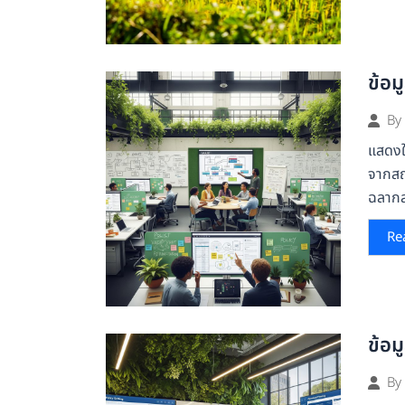
ข้อม
By
แสดงให
จากสถ
ฉลากล
Re
ข้อม
By