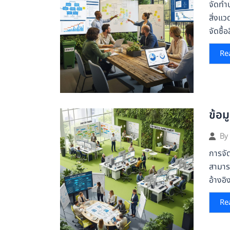
จัดทำบ
สิ่งแ
จัดซื้อ
Re
ข้อม
By
การจัด
สามารถ
อ้างอิ
Re