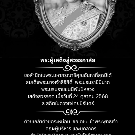
ลสะเดียง อำเภอเมือง
6-717154