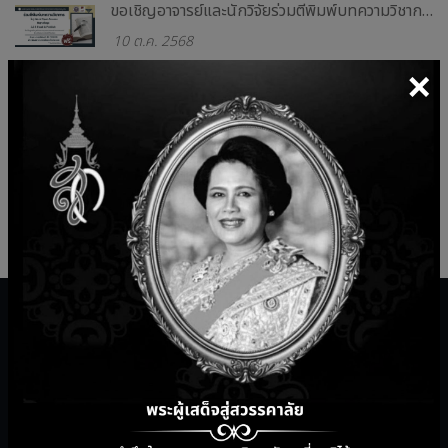
ขอเชิญอาจารย์และนักวิจัยร่วมตีพิมพ์บทความวิชาการในรูปแบบ Open Acess กับฐานข้อมูล ACS Read & Publish
10 ต.ค. 2568
×
แนวปฏิบัติการใช้ปัญญาประดิษฐ์อย่างมั่นคงปลอดภัย (AI Security Guidelines)
7 ต.ค. 2568
การตรวจประเมินระบบการจัดการคุณภาพของสำนักฯ และระบบการจัดการความมั่นคงปลอดภัยสารสนเทศของศูนย์ข้อมูล ( Data Center )
15 ส.ค. 2568
บริการสำนักวิทยบริการ
เครื่องมือการสอนออนไลน์