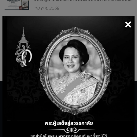
10 ต.ค. 2568
แนวปฏิบัติการใช้ปัญญาประดิษฐ์อย่างมั่นคงปลอดภัย (AI Security Guidelines)
×
7 ต.ค. 2568
การตรวจประเมินระบบการจัดการคุณภาพของสำนักฯ และระบบการจัดการความมั่นคงปลอดภัยสารสนเทศของศูนย์ข้อมูล ( Data Center )
15 ส.ค. 2568
บริการสำนักวิทยบริการ
เครื่องมือการสอนออนไลน์