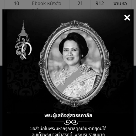
10
Ebook หนังสือ
21
912
งานหอ
อิเล็กทรอนิกส์
ธ.ค.
สมุด
×
2566
กลาง
แสดง 1 ถึง 10 จาก 15 แถว
ก่อนหน้า
1
2
ถัดไป
บริการสำนักวิทยบริการ
เครื่องมือการสอนออนไลน์
ระบบแนะนำหนังสือใหม่
เว็บไซต์ห้องสมุด