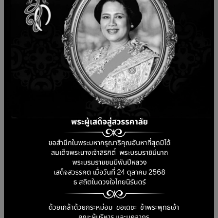
]
ฐานข้อมูลออนไลน์ คู่มือการใช้งาน
ฐานข้อมูลออนไลน์
⭐
ติดตามข่าวสารเพิ่มเติม:
⭐
https://arit.pcru.ac.th/2022/
⭐
Facebook: librarypcru
ข่าวประชาสัมพันธ์ล่าสุด
ค้นหางานวิจัยง่ายกว่าเดิม! EBSCO เปิดตัว AI ช่วยสืบค้นข้อมูลวิชาการ
27 ก.ค. 2569