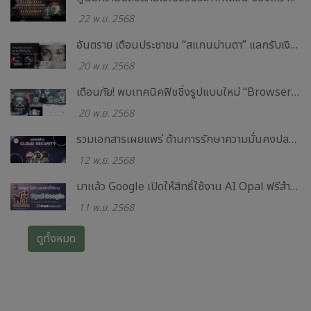
22 พ.ย. 2568
อันตราย เตือนประชาชน “สแกนม่านตา” แลกรับเงิน 500-1,000 บาท เสี่ยงข้อมูลรั่วไหล
20 พ.ย. 2568
เตือนภัย! พบเทคนิคฟิชชิ่งรูปแบบใหม่ “Browser-in-the-Browser (BitB)” แนบเนียนเสี่ยงถูกขโมยบัญชี Microsoft
20 พ.ย. 2568
รวมเอกสารเผยแพร่ ด้านการรักษาความมั่นคงปลอดภัยไซเบอร์
12 พ.ย. 2568
มาเเล้ว Google เปิดให้สิทธิ์ใช้งาน AI Opal ฟรีสำหรับนักศึกษาและบุคลากรมหาวิทยาลัย
11 พ.ย. 2568
ดูทั้งหมด