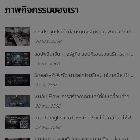
ภาพกิจกรรมของเรา
การประชุมประจำเดือนงานบริการคอมพิวเตอร์ฯ เดือน มีนาคม - เมษายน 2569
30 เม.ย. 2569
แอปพลิเคชั่น ทางรัฐคือ แอปที่รวบรวมบริการจากทางภาครัฐให้คุณ
16 ธ.ค. 2568
Sneaky2FA พัฒนากลไกโจมตีใหม่ ใช้เทคนิค Browser-in-the-Browser หลอกขโมยบัญชี Microsoft 365 อย่างแนบเนียน
2 ธ.ค. 2568
พบกับ Flow: การสร้างภาพยนตร์ที่ขับเคลื่อนด้วย AI ด้วย Veo 3
28 พ.ย. 2568
ด่วน! Google แจก Gemini Pro ให้นักศึกษาใช้ฟรี 1 ปีเต็ม มูลค่ากว่า 9,000 บาท
27 พ.ย. 2568
ศูนย์ความปลอดภัยไซเบอร์ประกาศเตือน ช่องโหว่ Zero-Day ควรรีบอัปเดต Chrome