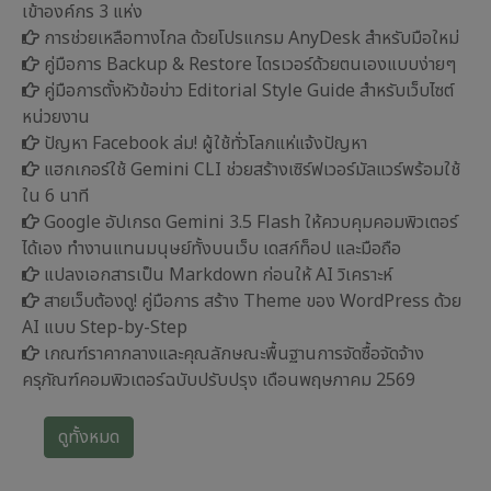
เข้าองค์กร 3 แห่ง
การช่วยเหลือทางไกล ด้วยโปรแกรม AnyDesk สำหรับมือใหม่
คู่มือการ Backup & Restore ไดรเวอร์ด้วยตนเองแบบง่ายๆ
คู่มือการตั้งหัวข้อข่าว Editorial Style Guide สำหรับเว็บไซต์
หน่วยงาน
ปัญหา Facebook ล่ม! ผู้ใช้ทั่วโลกแห่แจ้งปัญหา
แฮกเกอร์ใช้ Gemini CLI ช่วยสร้างเซิร์ฟเวอร์มัลแวร์พร้อมใช้
ใน 6 นาที
Google อัปเกรด Gemini 3.5 Flash ให้ควบคุมคอมพิวเตอร์
ได้เอง ทำงานแทนมนุษย์ทั้งบนเว็บ เดสก์ท็อป และมือถือ
แปลงเอกสารเป็น Markdown ก่อนให้ AI วิเคราะห์
สายเว็บต้องดู! คู่มือการ สร้าง Theme ของ WordPress ด้วย
AI แบบ Step-by-Step
เกณฑ์ราคากลางและคุณลักษณะพื้นฐานการจัดซื้อจัดจ้าง
ครุภัณฑ์คอมพิวเตอร์ฉบับปรับปรุง เดือนพฤษภาคม 2569
ดูทั้งหมด